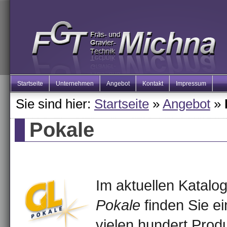
Startseite
Unternehmen
Angebot
Kontakt
Impressum
Sie sind hier:
Startseite
»
Angebot
»
Pokale
Im aktuellen Katalo
Pokale
finden Sie e
vielen hundert Prod