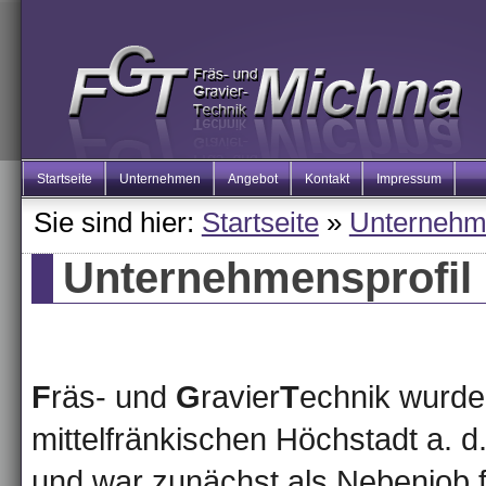
Startseite
Unternehmen
Angebot
Kontakt
Impressum
Sie sind hier:
Startseite
»
Unterneh
Unternehmensprofil
F
räs- und
G
ravier
T
echnik wurde
mittelfränkischen Höchstadt a. d
und war zunächst als Nebenjob f