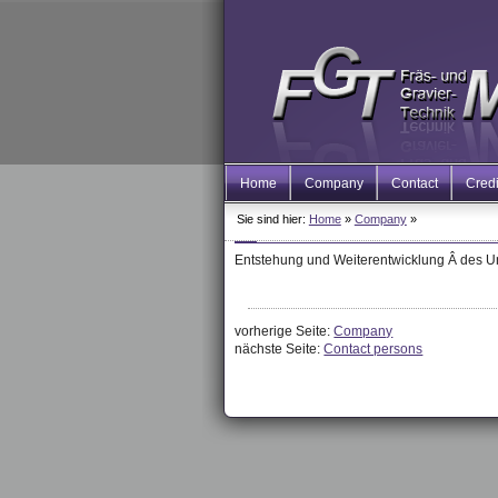
Home
Company
Contact
Credi
Sie sind hier:
Home
»
Company
»
Entstehung und Weiterentwicklung Â des 
vorherige Seite:
Company
nächste Seite:
Contact persons