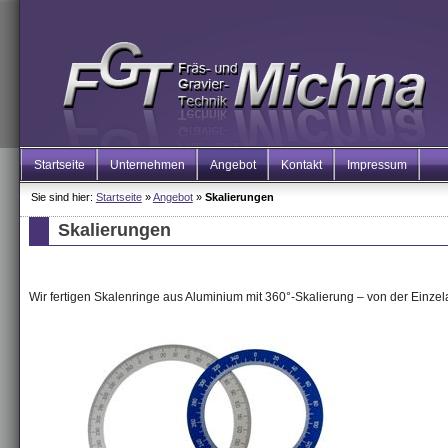
Startseite
Unternehmen
Angebot
Kontakt
Impressum
Sie sind hier:
Startseite
»
Angebot
»
Skalierungen
Skalierungen
Wir fertigen Skalenringe aus Aluminium mit 360°-Skalierung – von der Einzela